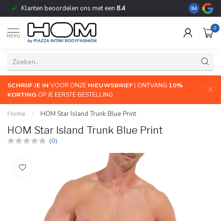
Klanten beoordelen ons met een
8.4
De grootste
8.4
0
MENU
SCHRIJF JE IN
VOOR ONZE
NIEUWSBRIEF
| ONTVANG
10%
KORTING
OP JE EERSTE BESTELLING
Home
/
HOM Star Island Trunk Blue Print
HOM Star Island Trunk Blue Print
(0)