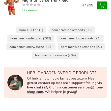
Night Universe Trunk Red
€49,95
Op voorraad
hom 403152
(1)
hom heren boxershorts
(91)
hom heren ondergoed
(203)
hom herren boxershorts
(91)
hom herrenunterwäsche
(203)
hom men's boxershorts
(91)
hom men's underwear
(204)
HEB JE VRAGEN OVER DIT PRODUCT?
Of heb je hulp nodig bij het bestellen? Neem
gerust contact op met onze supportafdeling via
live chat (24/7)
of via
customerservices@hom-
shop.com
. We helpen je graag!