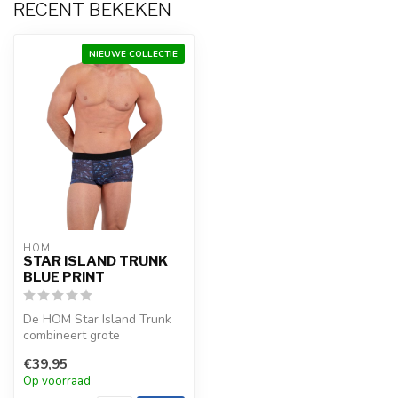
RECENT BEKEKEN
NIEUWE COLLECTIE
HOM
STAR ISLAND TRUNK
BLUE PRINT
De HOM Star Island Trunk
combineert grote
palmboommotieven met
€39,95
horizontale strep...
Op voorraad