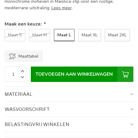
monochrome motieven in Maiolica-stijl voor een rustige,
mediterrane uitstraling.
Lees meer
.
Maak een keuze:
*
Maat L
Maat S
Maat M
Maat XL
Maat 2XL
Maattabel
TOEVOEGEN AAN WINKELWAGEN
MATERIAAL
WASVOORSCHRIFT
BELASTINGVRIJ WINKELEN