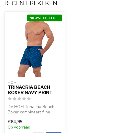
RECENT BEKEKEN
NIEUWE COLLECTIE
HOM
TRINACRIA BEACH
BOXER NAVY PRINT
De HOM Trinacria Beach
Boxer combineert fijne
blauwe monochrome
€84,95
motieven in Maio...
Op voorraad