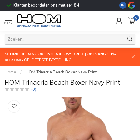
Klanten beoordelen ons met een
8.4
De grootste
8.4
0
MENU
SCHRIJF JE IN
VOOR ONZE
NIEUWSBRIEF
| ONTVANG
10%
KORTING
OP JE EERSTE BESTELLING
Home
/
HOM Trinacria Beach Boxer Navy Print
HOM Trinacria Beach Boxer Navy Print
(0)