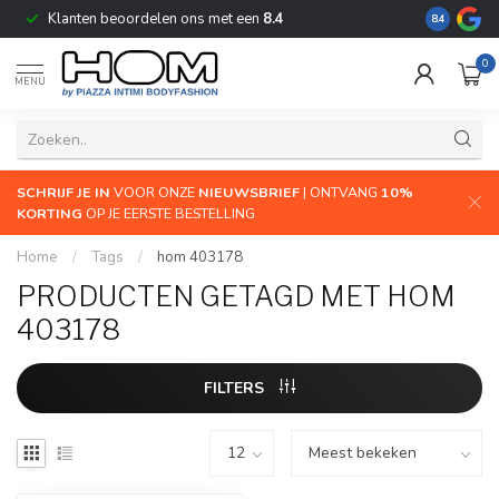
Klanten beoordelen ons met een
8.4
De grootste
8.4
0
MENU
SCHRIJF JE IN
VOOR ONZE
NIEUWSBRIEF
| ONTVANG
10%
KORTING
OP JE EERSTE BESTELLING
Home
/
Tags
/
hom 403178
PRODUCTEN GETAGD MET HOM
403178
FILTERS