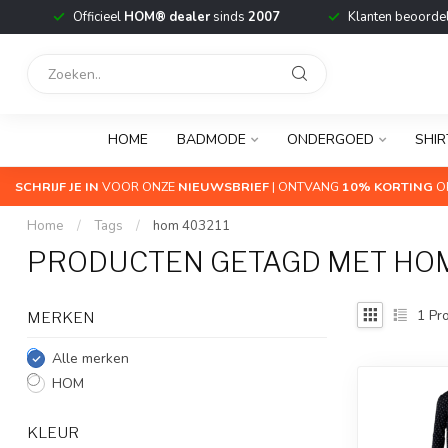
Officieel
HOM® dealer
sinds
2007
Klanten beoorde
HOME
BADMODE
ONDERGOED
SHIR
SCHRIJF JE IN
VOOR ONZE
NIEUWSBRIEF
| ONTVANG
10% KORTING
OP
Home
/
Tags
/
hom 403211
PRODUCTEN GETAGD MET HOM
1
Pro
MERKEN
Alle merken
HOM
KLEUR