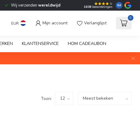
Wij verzenden
wereldwijd
8.4
1638
beoordelingen
0
Mijn account
Verlanglijst
EUR
ERKEN
KLANTENSERVICE
HOM CADEAUBON
Toon: