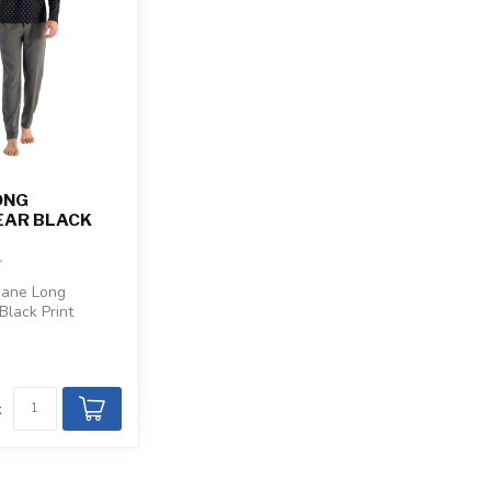
ONG
AR BLACK
ane Long
lack Print
een abstract
ief...
d
k