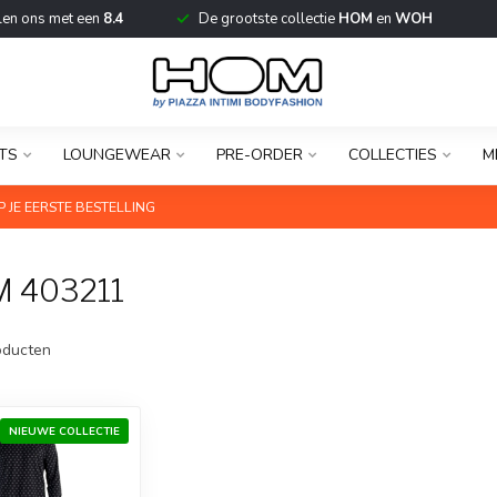
len ons met een
8.4
De grootste collectie
HOM
en
WOH
TS
LOUNGEWEAR
PRE-ORDER
COLLECTIES
M
 JE EERSTE BESTELLING
 403211
ducten
NIEUWE COLLECTIE