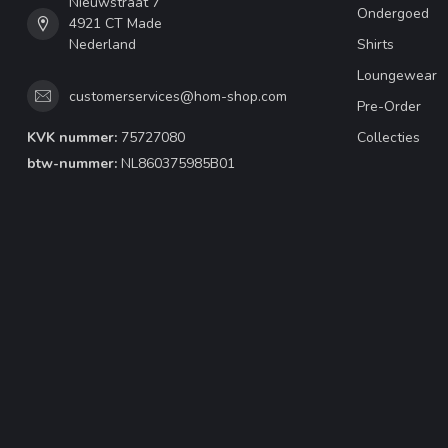
Nieuwstraat 7
Ondergoed
4921 CT Made
Nederland
Shirts
Loungewear
customerservices@hom-shop.com
Pre-Order
KVK nummer:
75727080
Collecties
btw-nummer:
NL860375985B01