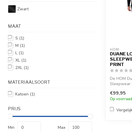
Zwart
MAAT
S
(1)
M
(1)
HOM
L
(1)
DUANE L
SLEEPWE
XL
(1)
PRINT
2XL
(1)
De HOM Du
MATERIAALSOORT
Sleepwear B
combineert 
€99,95
Katoen
(1)
grijs-wit mot
Op voorraa
PRIJS
Vergelij
Min
Max