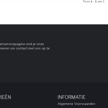
Toon
1
-
1
van 1
tenservicepagina vind je onze
nieren om contact met ons op te
IEËN
INFORMATIE
Algemene Voorwaarden