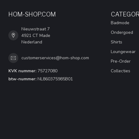
HOM-SHOP.COM
CATEGOR
Badmode
Nieuwstraat 7
Ondergoed
4921 CT Made
Nederland
Shirts
Loungewear
customerservices@hom-shop.com
Pre-Order
KVK nummer:
75727080
Collecties
btw-nummer:
NL860375985B01