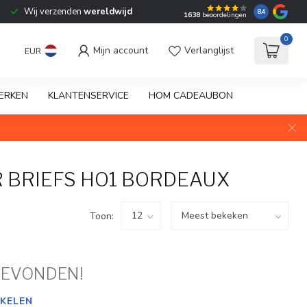
Wij verzenden
wereldwijd
8.4
1638
beoordelingen
0
Mijn account
Verlanglijst
EUR
ERKEN
KLANTENSERVICE
HOM CADEAUBON
 BRIEFS HO1 BORDEAUX
Toon:
GEVONDEN!
KELEN