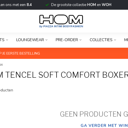
len ons met een
8.4
De grootste collectie
HOM
en
WOH
TS
LOUNGEWEAR
PRE-ORDER
COLLECTIES
M
 JE EERSTE BESTELLING
ux
 TENCEL SOFT COMFORT BOXER
ducten
GEEN PRODUCTEN 
GA VERDER MET WIN