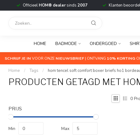
Officieel
HOM® dealer
sinds
2007
Klanten beoorde
HOME
BADMODE
ONDERGOED
SHIR
SCHRIJF JE IN
VOOR ONZE
NIEUWSBRIEF
| ONTVANG
10% KORTING
OP
Home
/
Tags
/
hom tencel soft comfort boxer briefs ho1 bordea
PRODUCTEN GETAGD MET HOM
0
Pro
PRIJS
Min
Max