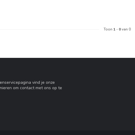
Toon
1
-
0
van 0
tenservicepagina vind je onze
nieren om contact met ons op te