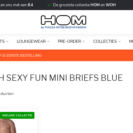
len ons met een
8.4
De grootste collectie
HOM
en
WOH
TS
LOUNGEWEAR
PRE-ORDER
COLLECTIES
M
 JE EERSTE BESTELLING
SEXY FUN MINI BRIEFS BLUE
ducten
NIEUWE COLLECTIE