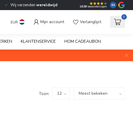
Wij verzenden
wereldwijd
8.4
1638
beoordelingen
0
Mijn account
Verlanglijst
EUR
ERKEN
KLANTENSERVICE
HOM CADEAUBON
Toon: