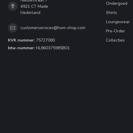
Nieuwstraat 7
Ondergoed
4921 CT Made
Nederland
Shirts
Loungewear
customerservices@hom-shop.com
Pre-Order
KVK nummer:
75727080
Collecties
btw-nummer:
NL860375985B01