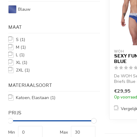
Blauw
MAAT
S
(1)
M
(1)
WOH
L
(1)
SEXY FUN
BLUE
XL
(1)
2XL
(1)
De WOH Sex
Briefs Blue
MATERIAALSOORT
frisse keuz
€29,95
katoen, ...
Op voorraa
Katoen, Elastaan
(1)
Vergelij
PRIJS
Min
Max