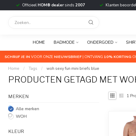
Officieel
HOM® dealer
sinds
2007
Klanten beoorde
HOME
BADMODE
ONDERGOED
SHIR
SCHRIJF JE IN
VOOR ONZE
NIEUWSBRIEF
| ONTVANG
10% KORTING
OP
Home
/
Tags
/
woh sexy fun mini briefs blue
PRODUCTEN GETAGD MET WOH 
1
Pro
MERKEN
Alle merken
WOH
KLEUR