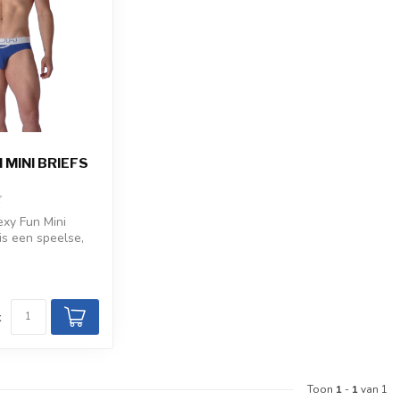
 MINI BRIEFS
y Fun Mini
 is een speelse,
e met zacht
d
k
Toon
1
-
1
van 1