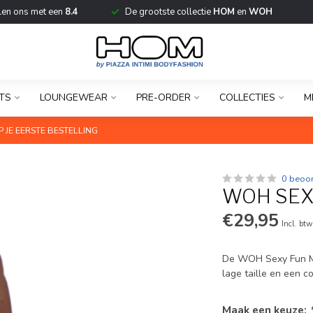
len ons met een
8.4
De grootste collectie
HOM
en
WOH
TS
LOUNGEWEAR
PRE-ORDER
COLLECTIES
M
 JE EERSTE BESTELLING
0 beoo
WOH SEXY
€29,95
Incl. btw
De WOH Sexy Fun Min
lage taille en een 
Maak een keuze: