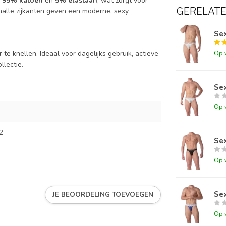
n
95% katoen
en
5% elastaan
, wat zorgt voor
GERELAT
malle zijkanten geven een moderne, sexy
Sex
Op 
 te knellen. Ideaal voor dagelijks gebruik, actieve
lectie.
Sex
Op 
2
Sex
Op 
Sex
JE BEOORDELING TOEVOEGEN
Op 