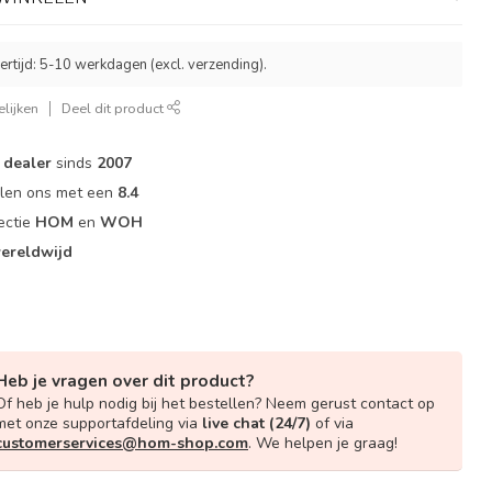
ertijd: 5-10 werkdagen (excl. verzending).
lijken
Deel dit product
dealer
sinds
2007
elen ons met een
8.4
ectie
HOM
en
WOH
ereldwijd
Heb je vragen over dit product?
Of heb je hulp nodig bij het bestellen? Neem gerust contact op
met onze supportafdeling via
live chat (24/7)
of via
customerservices@hom-shop.com
. We helpen je graag!