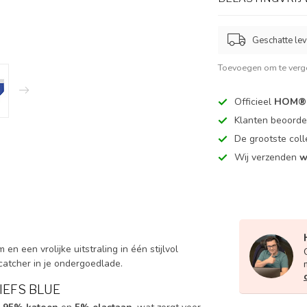
Geschatte lev
Toevoegen om te verge
Officieel
HOM® 
Klanten beoord
De grootste coll
Wij verzenden
w
n een vrolijke uitstraling in één stijlvol
catcher in je ondergoedlade.
IEFS BLUE