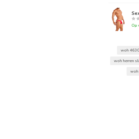
Sex
Op 
woh 463
woh herren sl
woh 