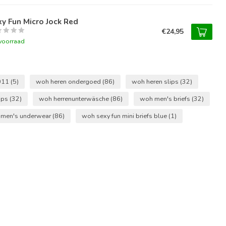
y Fun Micro Jock Red
€24,95
voorraad
011
(5)
woh heren ondergoed
(86)
woh heren slips
(32)
ips
(32)
woh herrenunterwäsche
(86)
woh men's briefs
(32)
men's underwear
(86)
woh sexy fun mini briefs blue
(1)