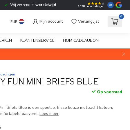
Wij verzenden
wereldwijd
8.4
1638
beoordelingen
0
Mijn account
Verlanglijst
EUR
ERKEN
KLANTENSERVICE
HOM CADEAUBON
rdelingen
 FUN MINI BRIEFS BLUE
Op voorraad
i Briefs Blue is een speelse, frisse keuze met zacht katoen,
comfortabele pasvorm.
Lees meer
.
*