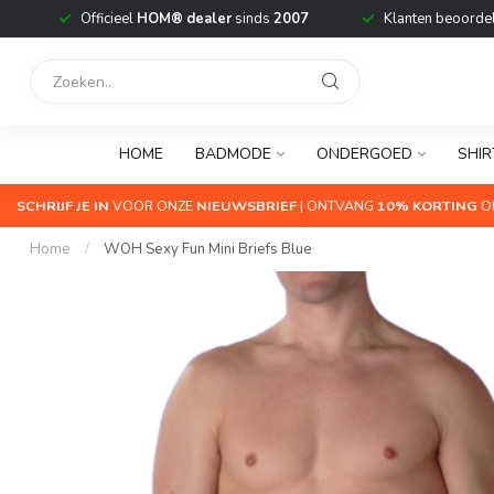
Officieel
HOM® dealer
sinds
2007
Klanten beoorde
HOME
BADMODE
ONDERGOED
SHIR
SCHRIJF JE IN
VOOR ONZE
NIEUWSBRIEF
| ONTVANG
10% KORTING
OP
Home
/
WOH Sexy Fun Mini Briefs Blue