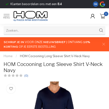
Klanten beoordelen ons met een
8.4
De grootste
8.4
0
MENU
SCHRIJF JE IN
VOOR ONZE
NIEUWSBRIEF
| ONTVANG
10%
KORTING
OP JE EERSTE BESTELLING
Home
/
HOM Cocooning Long Sleeve Shirt V-Neck Navy
HOM Cocooning Long Sleeve Shirt V-Neck
Navy
(0)